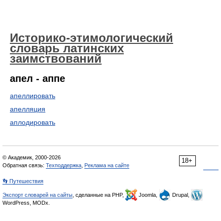
Историко-этимологический
словарь латинских
заимствований
апел - аппе
апеллировать
апелляция
аплодировать
© Академик, 2000-2026
18+
Обратная связь:
Техподдержка
,
Реклама на сайте
👣 Путешествия
Экспорт словарей на сайты
, сделанные на PHP,
Joomla,
Drupal,
WordPress, MODx.